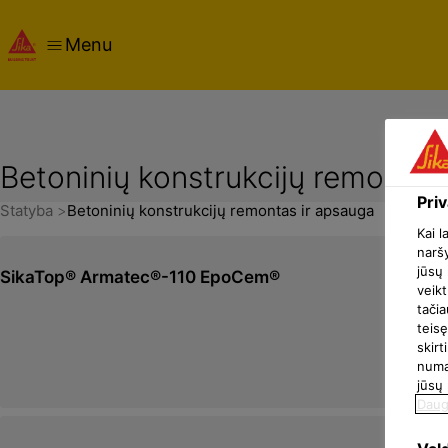
Menu
Betoninių konstrukcijų remontas
Pri
Statyba
Betoninių konstrukcijų remontas ir apsauga
Kai l
naršy
jūsų 
SikaTop® Armatec®-110 EpoCem®
veikt
tačia
teisę
skir
numat
jūsų
Daug