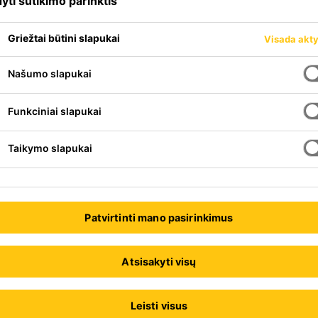
yti sutikimo parinktis
SikaGrout®-312
Griežtai būtini slapukai
Visada akt
edinys
Universalus labai efektyvus kon
PDS
Našumo slapukai
Funkciniai slapukai
Sika® FerroGard®-903 Plu
Taikymo slapukai
ogiją ir skirtas
PDS
Patvirtinti mano pasirinkimus
Sikagard®-705 L
Atsisakyti visų
Skystas pasyvusis korozijos inhi
impregnantas
Leisti visus