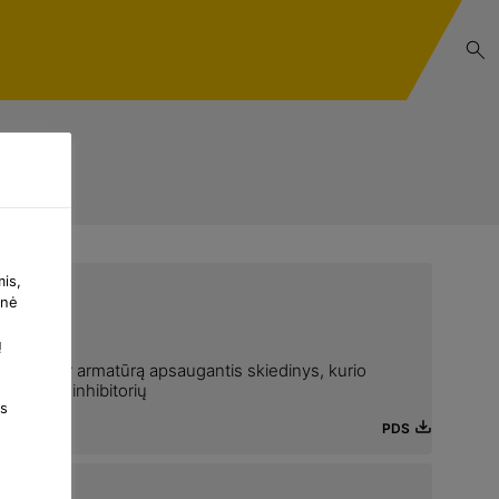
mis,
inė
,
ų
gruntas ir armatūrą apsaugantis skiedinys, kurio
korozijos inhibitorių
os
PDS