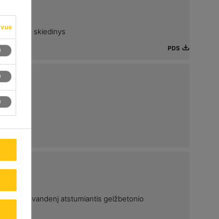
yvus
strukcinis skiedinys
PDS
s
bitorius / vandenį atstumiantis gelžbetonio