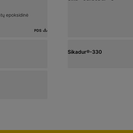
tų epoksidinė
PDS
Sikadur®-330