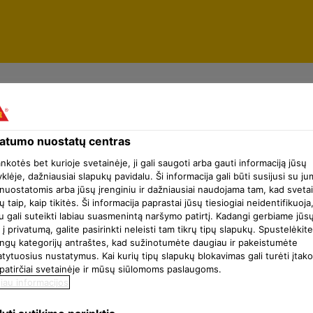
 ir apsauga
vatumo nuostatų centras
ankotės bet kurioje svetainėje, ji gali saugoti arba gauti informaciją jūsų
klėje, dažniausiai slapukų pavidalu. Ši informacija gali būti susijusi su ju
nuostatomis arba jūsų įrenginiu ir dažniausiai naudojama tam, kad sveta
Sika MonoTop®-1010
ų taip, kaip tikitės. Ši informacija paprastai jūsų tiesiogiai neidentifikuoja
u gali suteikti labiau suasmenintą naršymo patirtį. Kadangi gerbiame jūs
 į privatumą, galite pasirinkti neleisti tam tikrų tipų slapukų. Spustelėkite
Cementinis sukibimą gerinantis 
tingų kategorijų antraštes, kad sužinotumėte daugiau ir pakeistumėte
sudėtyje yra perdirbtų žaliavų ir 
ytuosius nustatymus. Kai kurių tipų slapukų blokavimas gali turėti įtak
 patirčiai svetainėje ir mūsų siūlomoms paslaugoms.
iau informacijos