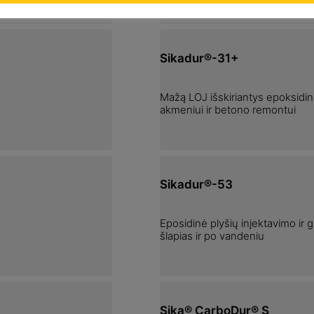
Sikadur®-31+
Mažą LOJ išskiriantys epoksidiniai
akmeniui ir betono remontui
Sikadur®-53
Eposidinė plyšių injektavimo ir 
šlapias ir po vandeniu
Sika® CarboDur® S