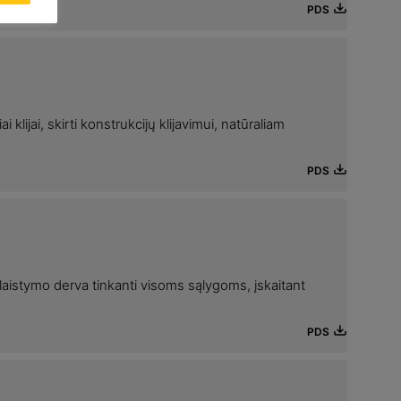
PDS
 klijai, skirti konstrukcijų klijavimui, natūraliam
PDS
glaistymo derva tinkanti visoms sąlygoms, įskaitant
PDS