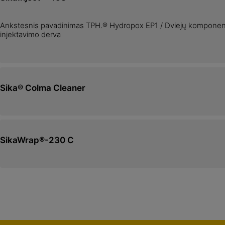
Ankstesnis pavadinimas TPH.® Hydropox EP1 / Dviejų komponen
injektavimo derva
Sika® Colma Cleaner
SikaWrap®-230 C