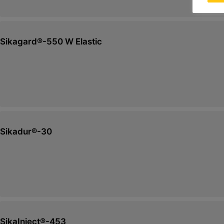
Sikagard®-550 W Elastic
Sikadur®-30
SikaInject®-453