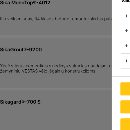
Vald
Sika MonoTop®-4012
Itin veiksmingas, R4 klasės betono remontui skirtas patvarus ski
SikaGrout®-9200
Ypač stiprus cementinis skiedinys sukurtas naudojant nanotechnol
žemyninių VESTAS vėjo jėgainių konstrukcijoms
Sikagard®-700 S