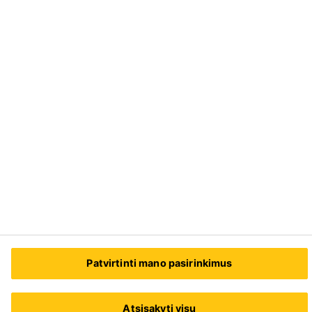
Paskirstymo
Pramonės sprendimai
Ar tau reikia pagalbos?
Susisiekite su mumis
Sika Baltic SIA (Lietuva)
Adresas: Veiverių g. 150
46391
Kaunas
Tel.:
+370 61072292
Patvirtinti mano pasirinkimus
Atsisakyti visų