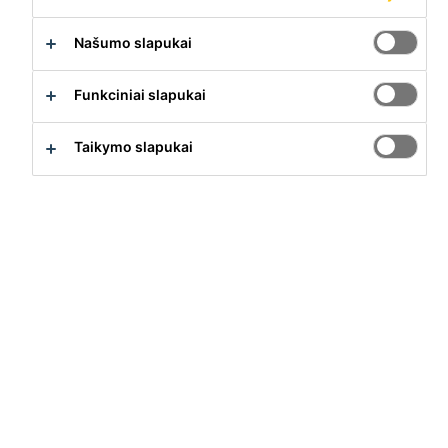
Našumo slapukai
Funkciniai slapukai
Taikymo slapukai
SikaGrind®-202 G PL
SikaGrind®-406
Mūsų sprendimai
Statyba