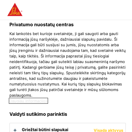
Menu
Privatumo nuostatų centras
Kai lankotės bet kurioje svetainėje, ji gali saugoti arba gauti
informaciją jūsų naršyklėje, dažniausiai slapukų pavidalu. Ši
informacija gali būti susijusi su jumis, jūsų nuostatomis arba
Cementas
jūsų įrenginiu ir dažniausiai naudojama tam, kad svetainė veiktų
taip, kaip tikitės. Ši informacija paprastai jūsų tiesiogiai
Statyba
neidentifikuoja, tačiau gali suteikti labiau suasmenintą naršymo
Cementas
patirtį. Kadangi gerbiame jūsų teisę į privatumą, galite pasirinkti
Cemento intensifikatoriai
neleisti tam tikrų tipų slapukų. Spustelėkite skirtingų kategorijų
antraštes, kad sužinotumėte daugiau ir pakeistumėte
numatytuosius nustatymus. Kai kurių tipų slapukų blokavimas
gali turėti įtakos jūsų patirčiai svetainėje ir mūsų siūlomoms
paslaugoms.
Daugiau informacijos
Valdyti sutikimo parinktis
Griežtai būtini slapukai
Visada aktyvus