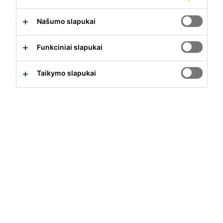
Našumo slapukai
Funkciniai slapukai
Taikymo slapukai
Mūsų sprendimai
Statyba
Paskirstymo
Pramonės sprendimai
Ar tau reikia pagalbos?
Susisiekite su mumis