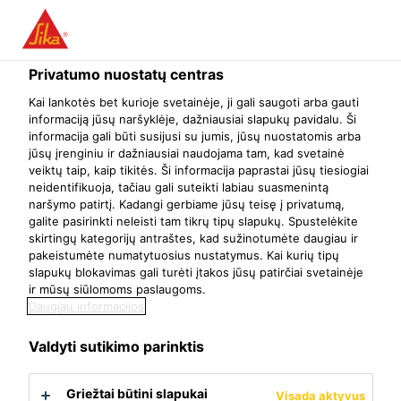
Menu
Privatumo nuostatų centras
Kai lankotės bet kurioje svetainėje, ji gali saugoti arba gauti
informaciją jūsų naršyklėje, dažniausiai slapukų pavidalu. Ši
informacija gali būti susijusi su jumis, jūsų nuostatomis arba
Pasidaryk pats
jūsų įrenginiu ir dažniausiai naudojama tam, kad svetainė
veiktų taip, kaip tikitės. Ši informacija paprastai jūsų tiesiogiai
neidentifikuoja, tačiau gali suteikti labiau suasmenintą
naršymo patirtį. Kadangi gerbiame jūsų teisę į privatumą,
galite pasirinkti neleisti tam tikrų tipų slapukų. Spustelėkite
Grindys
Sienos
skirtingų kategorijų antraštes, kad sužinotumėte daugiau ir
pakeistumėte numatytuosius nustatymus. Kai kurių tipų
slapukų blokavimas gali turėti įtakos jūsų patirčiai svetainėje
ir mūsų siūlomoms paslaugoms.
Daugiau informacijos
Valdyti sutikimo parinktis
Stogai
Statybinės putos
Griežtai būtini slapukai
Visada aktyvus