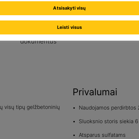
Atsisakyti visų
Leisti visus
Rodyti visus
dokumentus
Privalumai
 visų tipų gelžbetoninių
Naudojamos perdirbtos ž
Sluoksnio storis siekia 
Atsparus sulfatams