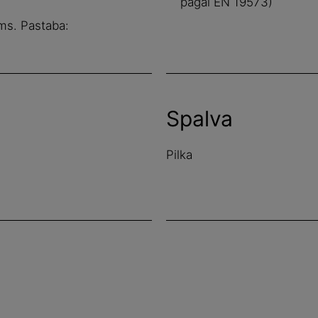
pagal EN 19573)
ms. Pastaba:
Spalva
Pilka