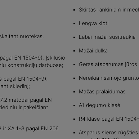
Skirtas rankiniam ir me
Lengva kloti
įskaitant nuotekas.
Labai mažai susitraukia
Mažai dulka
pagal EN 1504-9). Įskilusio
Geras atsparumas jūros 
nių konstrukcijų darbuose;
Nereikia rišamojo grunto
as pagal EN 1504-9).
ant skiedinį;
Mažas pralaidumas
r 7.2 metodai pagal EN
A1 degumo klasė
ediniu ir pakeičiant
R4 klasė pagal EN 1504
3 ir XA 1-3 pagal EN 206
Atsparus sieros rūgšties