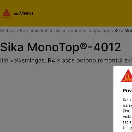
Menu
Apžvalga
Produkto aprašymas
Taikymas
Dokumentai
Statyba
Betoninių konstrukcijų remontas ir apsauga
Sika Mo
Sika MonoTop®-4012
Itin veiksmingas, R4 klasės betono remontui ski
Pri
Kai l
naršy
jūsų 
veikt
tačia
teisę