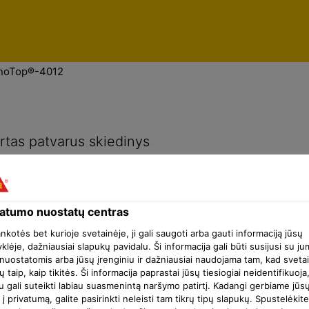
Privatumo nuostatų centras
noTop®-4012
rtas patvarus skiedinys
vatumo nuostatų centras
ankotės bet kurioje svetainėje, ji gali saugoti arba gauti informaciją jūsų
klėje, dažniausiai slapukų pavidalu. Ši informacija gali būti susijusi su ju
nuostatomis arba jūsų įrenginiu ir dažniausiai naudojama tam, kad sveta
ų taip, kaip tikitės. Ši informacija paprastai jūsų tiesiogiai neidentifikuoja
u gali suteikti labiau suasmenintą naršymo patirtį. Kadangi gerbiame jūs
 į privatumą, galite pasirinkti neleisti tam tikrų tipų slapukų. Spustelėkite