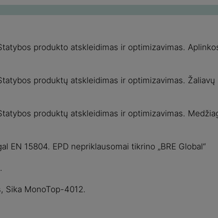
. Statybos produkto atskleidimas ir optimizavimas. Aplin
. Statybos produktų atskleidimas ir optimizavimas. Žaliav
ą. Statybos produktų atskleidimas ir optimizavimas. Med
gal EN 15804. EPD nepriklausomai tikrino „BRE Global“
.
tas, Sika MonoTop-4012.