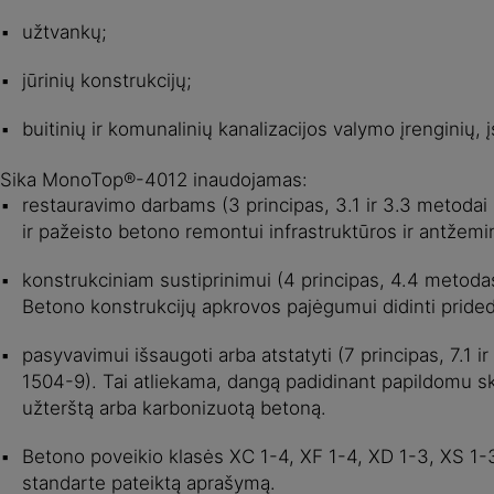
užtvankų;
jūrinių konstrukcijų;
buitinių ir komunalinių kanalizacijos valymo įrenginių, 
Sika MonoTop®-4012 inaudojamas:
restauravimo darbams (3 principas, 3.1 ir 3.3 metodai 
ir pažeisto betono remontui infrastruktūros ir antžemi
konstrukciniam sustiprinimui (4 principas, 4.4 metod
Betono konstrukcijų apkrovos pajėgumui didinti prided
pasyvavimui išsaugoti arba atstatyti (7 principas, 7.1 i
1504-9). Tai atliekama, dangą padidinant papildomu ski
užterštą arba karbonizuotą betoną.
Betono poveikio klasės XC 1-4, XF 1-4, XD 1-3, XS 1-
standarte pateiktą aprašymą.