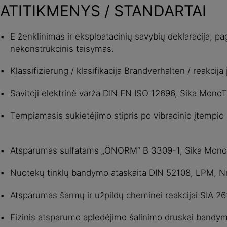
ATITIKMENYS / STANDARTAI
E ženklinimas ir eksploatacinių savybių deklaracija, p
nekonstrukcinis taisymas.
Klassifizierung / klasifikacija Brandverhalten / reakcij
Savitoji elektrinė varža DIN EN ISO 12696, Sika Mon
Tempiamasis sukietėjimo stipris po vibracinio įtempio
Atsparumas sulfatams „ÖNORM“ B 3309-1, Sika Mono
Nuotekų tinklų bandymo ataskaita DIN 52108, LPM, Nr
Atsparumas šarmų ir užpildų cheminei reakcijai SIA 
Fizinis atsparumo apledėjimo šalinimo druskai bandym