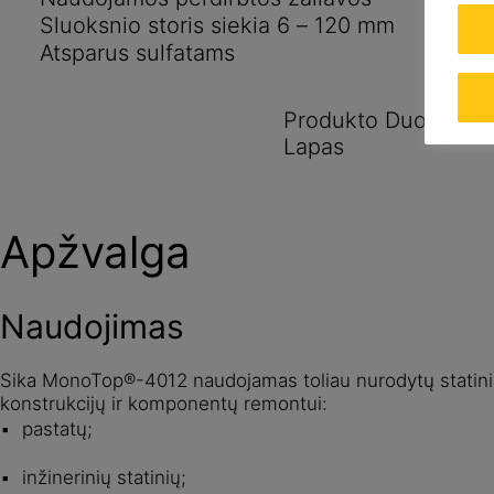
Sluoksnio storis siekia 6 – 120 mm
Atsparus sulfatams
Produkto Duomenų
Lapas
Apžvalga
Naudojimas
Sika MonoTop®-4012 naudojamas toliau nurodytų statinių
konstrukcijų ir komponentų remontui:
pastatų;
inžinerinių statinių;