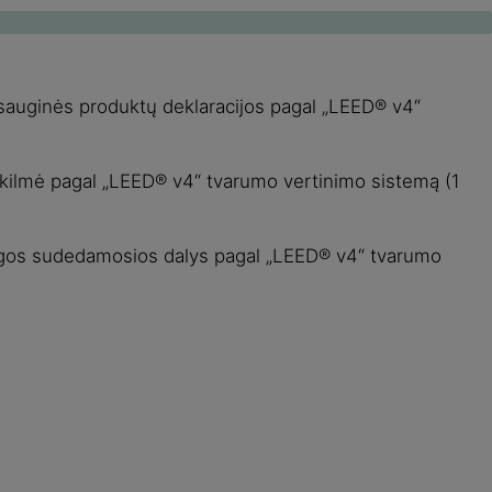
kosauginės produktų deklaracijos pagal „LEED® v4“
ų kilmė pagal „LEED® v4“ tvarumo vertinimo sistemą (1
žiagos sudedamosios dalys pagal „LEED® v4“ tvarumo