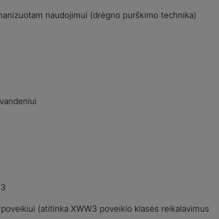
chanizuotam naudojimui (drėgno purškimo technika)
vandeniui
-3
 poveikiui (atitinka XWW3 poveikio klasės reikalavimus