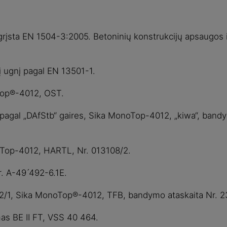
agrįsta EN 1504-3:2005. Betoninių konstrukcijų apsaugos 
a į ugnį pagal EN 13501-1.
oTop®-4012, OST.
 pagal „DAfStb“ gaires, Sika MonoTop-4012, „kiwa“, band
Top-4012, HARTL, Nr. 013108/2.
. A-49 ́492-6.1E.
262/1, Sika MonoTop®-4012, TFB, bandymo ataskaita Nr. 
as BE II FT, VSS 40 464.