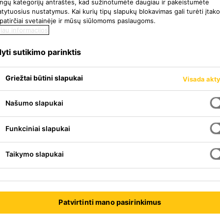
tingų kategorijų antraštes, kad sužinotumėte daugiau ir pakeistumėte
ytuosius nustatymus. Kai kurių tipų slapukų blokavimas gali turėti įtak
 patirčiai svetainėje ir mūsų siūlomoms paslaugoms.
iau informacijos
yti sutikimo parinktis
Griežtai būtini slapukai
Visada akt
Našumo slapukai
Funkciniai slapukai
Taikymo slapukai
oštu sustiprintas, mažai
ys. Jo sudėtyje yra perdirbtų
adėti sumažinti anglies dioksido
Patvirtinti mano pasirinkimus