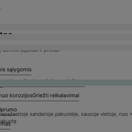
.
tas
trinkti užpildai ir priedai
is sąlygomis
 nuo korozijos
Įprastinis naudojimas
os
 nuo korozijos
Griežti reikalavimai
tiprumo
ir nepažeistoje sandarioje pakuotėje, sausoje vietoje, nu
pakuotę.
jimas