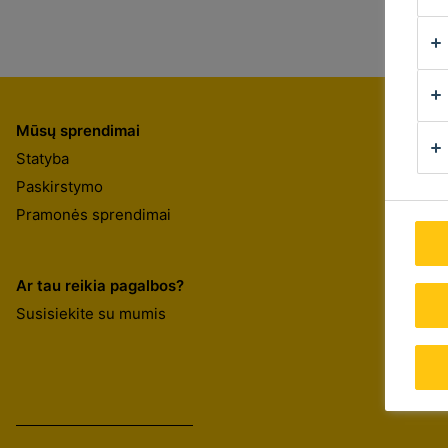
Mūsų sprendimai
Statyba
Paskirstymo
Pramonės sprendimai
Ar tau reikia pagalbos?
Susisiekite su mumis