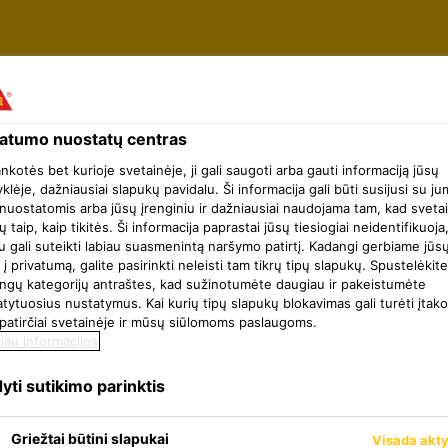
vatumo nuostatų centras
ankotės bet kurioje svetainėje, ji gali saugoti arba gauti informaciją jūsų
Paieškos rezultatai
klėje, dažniausiai slapukų pavidalu. Ši informacija gali būti susijusi su ju
nuostatomis arba jūsų įrenginiu ir dažniausiai naudojama tam, kad sveta
ų taip, kaip tikitės. Ši informacija paprastai jūsų tiesiogiai neidentifikuoja
u gali suteikti labiau suasmenintą naršymo patirtį. Kadangi gerbiame jūs
 į privatumą, galite pasirinkti neleisti tam tikrų tipų slapukų. Spustelėkite
tingų kategorijų antraštes, kad sužinotumėte daugiau ir pakeistumėte
ytuosius nustatymus. Kai kurių tipų slapukų blokavimas gali turėti įtak
 patirčiai svetainėje ir mūsų siūlomoms paslaugoms.
iau informacijos
yti sutikimo parinktis
Griežtai būtini slapukai
Visada akt