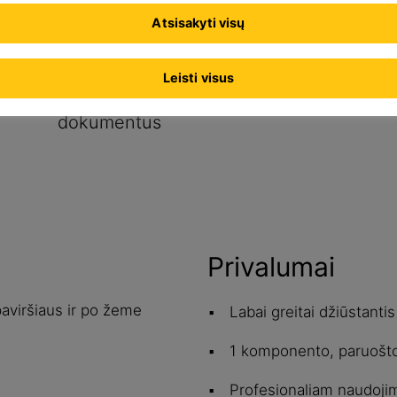
Atsisakyti visų
u
Leisti visus
Rodyti visus
dokumentus
Privalumai
paviršiaus ir po žeme
Labai greitai džiūstantis
1 komponento, paruošto
Profesionaliam naudojim