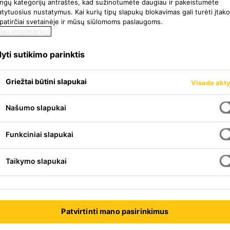
tingų kategorijų antraštes, kad sužinotumėte daugiau ir pakeistumėte
ytuosius nustatymus. Kai kurių tipų slapukų blokavimas gali turėti įtak
 patirčiai svetainėje ir mūsų siūlomoms paslaugoms.
iau informacijos
yti sutikimo parinktis
Griežtai būtini slapukai
Visada akt
Našumo slapukai
Funkciniai slapukai
Taikymo slapukai
me besiplečiančios, skirtos
kibimu su įvairiais
kam izoliacinių bei gipso kartono
Patvirtinti mano pasirinkimus