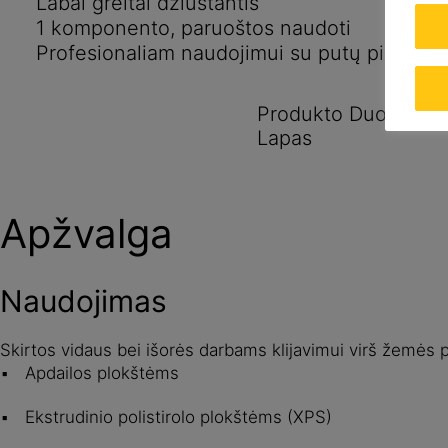
Labai greitai džiūstantis
1 komponento, paruoštos naudoti
Profesionaliam naudojimui su putų pistolet
Produkto Duomenų
Lapas
Apžvalga
Naudojimas
Skirtos vidaus bei išorės darbams klijavimui virš žemės 
Apdailos plokštėms
Ekstrudinio polistirolo plokštėms (XPS)