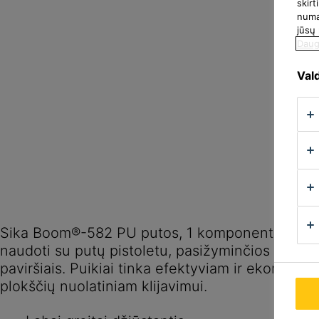
skir
numat
jūsų
Daug
Vald
Sika Boom®-582 PU putos, 1 komponento, savai
naudoti su putų pistoletu, pasižyminčios geru su
paviršiais. Puikiai tinka efektyviam ir ekonomiš
plokščių nuolatiniam klijavimui.