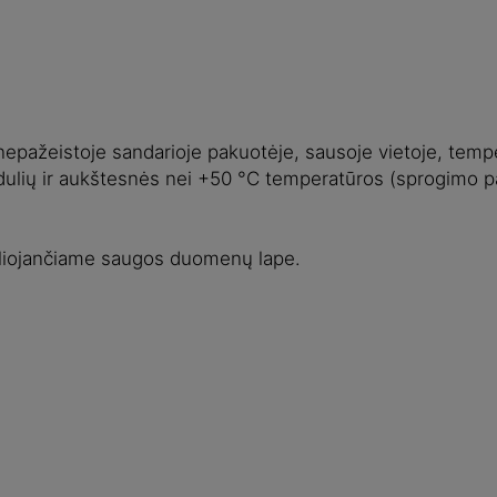
r nepažeistoje sandarioje pakuotėje, sausoje vietoje, tempe
ndulių ir aukštesnės nei +50 °C temperatūros (sprogimo pa
galiojančiame saugos duomenų lape.