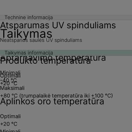
Technine informacija
Atsparumas UV spinduliams
Taikymas
Neatsparios saulės UV spinduliams
Taikymas informacija
Aptarnavimo temperatūra
Produkto temperatūra
Minimali
Optimali
-40 °C
+20 °C
Maksimali
+80 °C (trumpalaikė temperatūra iki +100 °C)
Aplinkos oro temperatūra
Optimali
+20 °C
Minimali