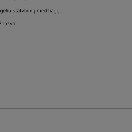
eliu statybinių medžiagų
ždažyti