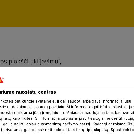
Privatumo nuostatų centras
los plokščių klijavimui,
vatumo nuostatų centras
ankotės bet kurioje svetainėje, ji gali saugoti arba gauti informaciją jūsų
klėje, dažniausiai slapukų pavidalu. Ši informacija gali būti susijusi su ju
nuostatomis arba jūsų įrenginiu ir dažniausiai naudojama tam, kad sveta
ų taip, kaip tikitės. Ši informacija paprastai jūsų tiesiogiai neidentifikuoja
u gali suteikti labiau suasmenintą naršymo patirtį. Kadangi gerbiame jūs
 į privatumą, galite pasirinkti neleisti tam tikrų tipų slapukų. Spustelėkite