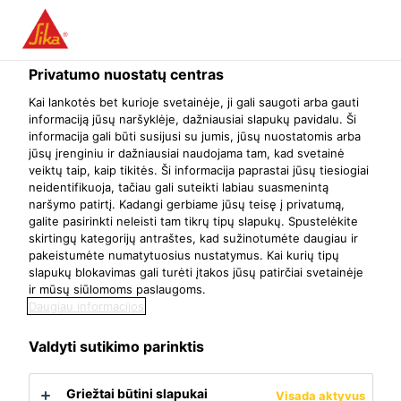
Menu
Privatumo nuostatų centras
Pasidaryk pats
Sienos
Sikaflex®-112 Crystal Clear
Kai lankotės bet kurioje svetainėje, ji gali saugoti arba gauti
informaciją jūsų naršyklėje, dažniausiai slapukų pavidalu. Ši
Sikaflex®-112 Crystal Clear
informacija gali būti susijusi su jumis, jūsų nuostatomis arba
jūsų įrenginiu ir dažniausiai naudojama tam, kad svetainė
Skaidrūs klijai - hermetikas
veiktų taip, kaip tikitės. Ši informacija paprastai jūsų tiesiogiai
neidentifikuoja, tačiau gali suteikti labiau suasmenintą
naršymo patirtį. Kadangi gerbiame jūsų teisę į privatumą,
galite pasirinkti neleisti tam tikrų tipų slapukų. Spustelėkite
skirtingų kategorijų antraštes, kad sužinotumėte daugiau ir
pakeistumėte numatytuosius nustatymus. Kai kurių tipų
slapukų blokavimas gali turėti įtakos jūsų patirčiai svetainėje
ir mūsų siūlomoms paslaugoms.
Daugiau informacijos
Valdyti sutikimo parinktis
Griežtai būtini slapukai
Visada aktyvus