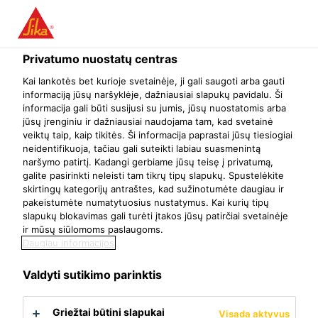
Menu
Privatumo nuostatų centras
Pasidaryk pats
Grindys
Sikaflex®-11 FC Purform®
Kai lankotės bet kurioje svetainėje, ji gali saugoti arba gauti
informaciją jūsų naršyklėje, dažniausiai slapukų pavidalu. Ši
Sikaflex®-11 FC Purform®
informacija gali būti susijusi su jumis, jūsų nuostatomis arba
jūsų įrenginiu ir dažniausiai naudojama tam, kad svetainė
Universalus elastingas hermetikas - klijai
veiktų taip, kaip tikitės. Ši informacija paprastai jūsų tiesiogiai
neidentifikuoja, tačiau gali suteikti labiau suasmenintą
naršymo patirtį. Kadangi gerbiame jūsų teisę į privatumą,
galite pasirinkti neleisti tam tikrų tipų slapukų. Spustelėkite
skirtingų kategorijų antraštes, kad sužinotumėte daugiau ir
pakeistumėte numatytuosius nustatymus. Kai kurių tipų
slapukų blokavimas gali turėti įtakos jūsų patirčiai svetainėje
ir mūsų siūlomoms paslaugoms.
Daugiau informacijos
Valdyti sutikimo parinktis
Griežtai būtini slapukai
Visada aktyvus