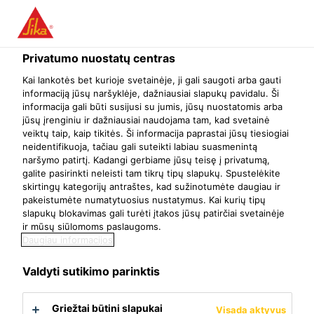
Menu
Privatumo nuostatų centras
Pasidaryk pats
Grindys
SikaDecor®-801 Nature
Kai lankotės bet kurioje svetainėje, ji gali saugoti arba gauti
informaciją jūsų naršyklėje, dažniausiai slapukų pavidalu. Ši
SikaDecor®-801 Nature
informacija gali būti susijusi su jumis, jūsų nuostatomis arba
jūsų įrenginiu ir dažniausiai naudojama tam, kad svetainė
Dekoratyvinis spalvotas mikrocementas, skirtas vidaus darbams
veiktų taip, kaip tikitės. Ši informacija paprastai jūsų tiesiogiai
neidentifikuoja, tačiau gali suteikti labiau suasmenintą
naršymo patirtį. Kadangi gerbiame jūsų teisę į privatumą,
galite pasirinkti neleisti tam tikrų tipų slapukų. Spustelėkite
skirtingų kategorijų antraštes, kad sužinotumėte daugiau ir
pakeistumėte numatytuosius nustatymus. Kai kurių tipų
slapukų blokavimas gali turėti įtakos jūsų patirčiai svetainėje
ir mūsų siūlomoms paslaugoms.
Daugiau informacijos
Valdyti sutikimo parinktis
Griežtai būtini slapukai
Visada aktyvus