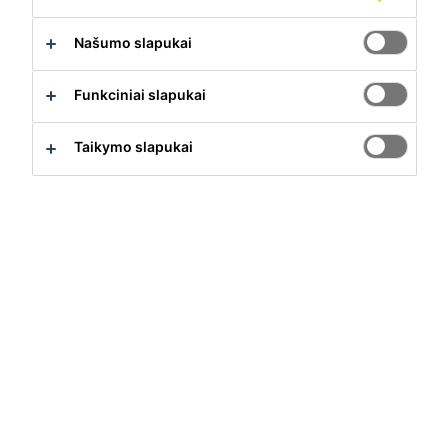
Dekoratyvinis spalvotas mikrocementas, kurį sudaro 2
Našumo slapukai
komponentai ir spalvos pigmentas, kurį galima rinktis iš 28
spalvų paletės
Funkciniai slapukai
Išankstinis dozavimas
Taikymo slapukai
Geras atsparumas UV spinduliams
Puikus apdirbamumas
Produkto Duomenų Lapas
Rodyti visus dokumentus
Apžvalga
Naudojimas
Ištisinės dekoratyvinės patalpų sienų, bei