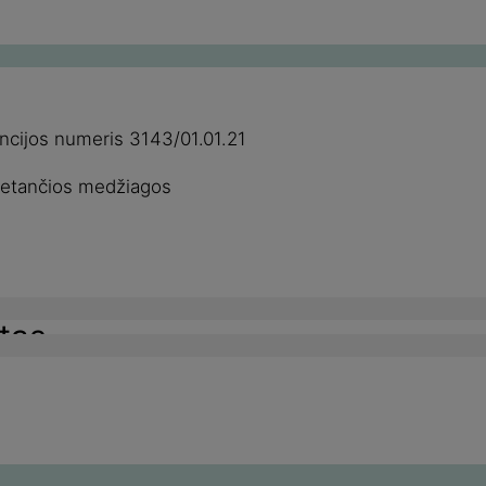
ncijos numeris 3143/01.01.21
šmetančios medžiagos
tas