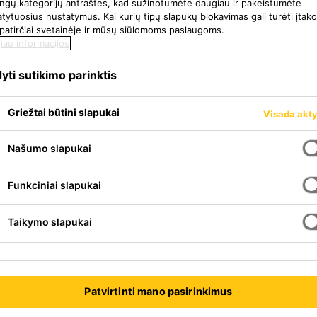
tingų kategorijų antraštes, kad sužinotumėte daugiau ir pakeistumėte
ytuosius nustatymus. Kai kurių tipų slapukų blokavimas gali turėti įtak
 patirčiai svetainėje ir mūsų siūlomoms paslaugoms.
iau informacijos
yti sutikimo parinktis
Griežtai būtini slapukai
Visada akt
Našumo slapukai
Funkciniai slapukai
aniniai medinių grindų klijai,
Taikymo slapukai
augeliui dažniausiai naudojamų
ti naudojant dantytas menteles,
Patvirtinti mano pasirinkimus