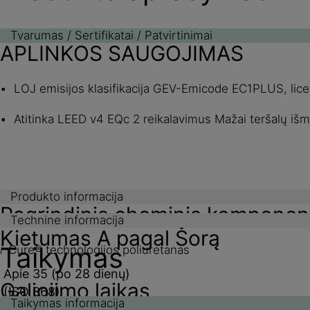
Tvarumas / Sertifikatai / Patvirtinimai
APLINKOS SAUGOJIMAS
LOJ emisijos klasifikacija GEV-Emicode EC1PLUS, lice
Atitinka LEED v4 EQc 2 reikalavimus Mažai teršalų i
Produkto informacija
Pagrindinis cheminis komponen
Technine informacija
Kietumas A pagal Šorą
Taikymas
i
-Cure® technologijos poliuretanas
Apie 35 (po 28 dienų)
Galiojimo laikas
(ISO 868)
Taikymas informacija