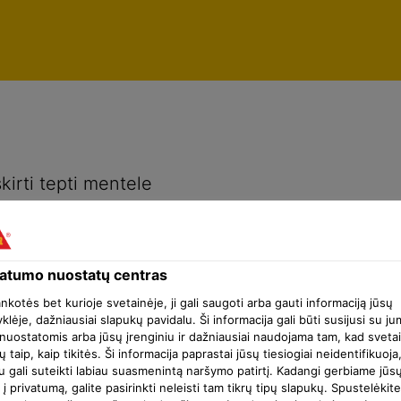
Privatumo nuostatų centras
kirti tepti mentele
vatumo nuostatų centras
ankotės bet kurioje svetainėje, ji gali saugoti arba gauti informaciją jūsų
klėje, dažniausiai slapukų pavidalu. Ši informacija gali būti susijusi su ju
nuostatomis arba jūsų įrenginiu ir dažniausiai naudojama tam, kad sveta
ų taip, kaip tikitės. Ši informacija paprastai jūsų tiesiogiai neidentifikuoja
u gali suteikti labiau suasmenintą naršymo patirtį. Kadangi gerbiame jūs
 į privatumą, galite pasirinkti neleisti tam tikrų tipų slapukų. Spustelėkite