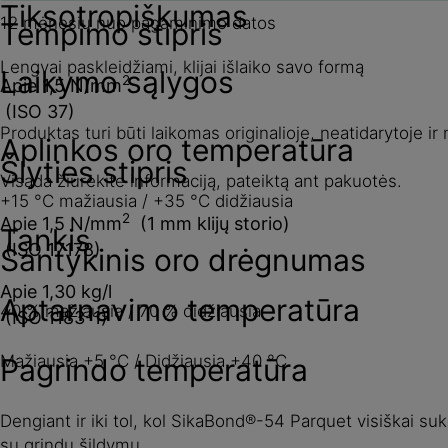
Tiksotropiškumas
12 mėnesių nuo pagaminimo datos
Tempimo stipris
Lengvai paskleidžiami, klijai išlaiko savo formą
Laikymo sąlygos
2
Apie 1,5 N/mm
(ISO 37)
Produktas turi būti laikomas originalioje, neatidarytoje i
Aplinkos oro temperatūra
Šlyties stipris
Visada žiūrėkite informaciją, pateiktą ant pakuotės.
+15 °C mažiausia / +35 °C didžiausia
2
Apie 1,5 N/mm
(1 mm klijų storio)
Tankis
(ISO 17178)
Santykinis oro drėgnumas
Apie 1,30 kg/l
Aptarnavimo temperatūra
40 % mažiausia / 70 % didžiausia
(ISO 1183-1)
Mažiausia +5 °C / Didžiausia +40 °C
Pagrindo temperatūra
Dengiant ir iki tol, kol SikaBond®-54 Parquet visiškai su
su grindų šildymu