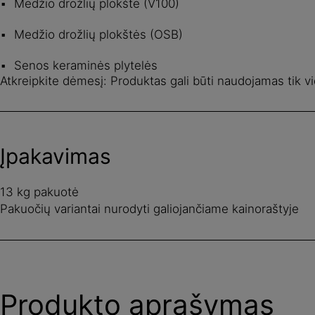
Medžio drožlių plokštė (V100)
Medžio drožlių plokštės (OSB)
Senos keraminės plytelės
Atkreipkite dėmesį: Produktas gali būti naudojamas tik 
Įpakavimas
13 kg pakuotė
Pakuočių variantai nurodyti galiojančiame kainoraštyje
Produkto aprašymas