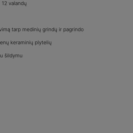
o 12 valandų
imą tarp medinių grindų ir pagrindo
 senų keraminių plytelių
iu šildymu