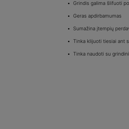
Grindis galima šlifuoti p
Geras apdirbamumas
Sumažina įtempių perdav
Tinka klijuoti tiesiai ant
Tinka naudoti su grindin