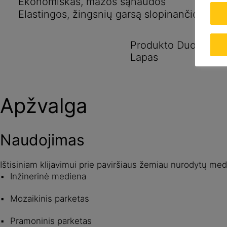
Ekonomiškas, mažos sąnaudos
Elastingos, žingsnių garsą slopinančios sav
Produkto Duomenų
Lapas
Apžvalga
Naudojimas
Ištisiniam klijavimui prie paviršiaus žemiau nurodytų med
Inžinerinė mediena
Mozaikinis parketas
Pramoninis parketas