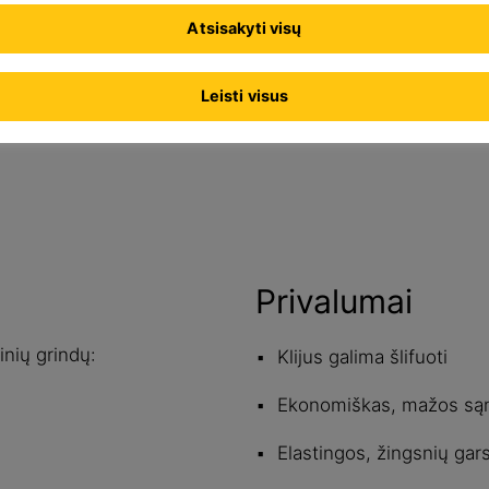
ybės
Atsisakyti visų
Rodyti visus
Leisti visus
dokumentus
Privalumai
inių grindų:
Klijus galima šlifuoti
Ekonomiškas, mažos są
Elastingos, žingsnių gar