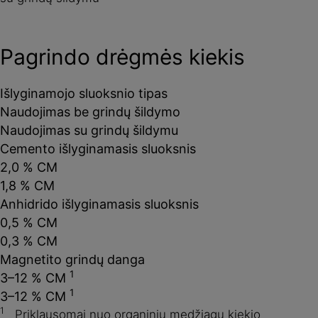
Pagrindo drėgmės kiekis
Išlyginamojo sluoksnio tipas
Naudojimas be grindų šildymo
Naudojimas su grindų šildymu
Cemento išlyginamasis sluoksnis
2,0 % CM
1,8 % CM
Anhidrido išlyginamasis sluoksnis
0,5 % CM
0,3 % CM
Magnetito grindų danga
1
3–12 % CM
1
3–12 % CM
1
Priklausomai nuo organinių medžiagų kiekio