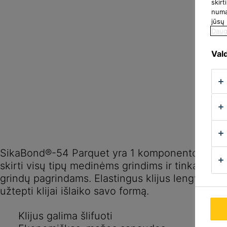
skir
numat
jūsų
Daug
Vald
SikaBond®-54 Parquet yra 1 komponento poliuret
skirti visų tipų medinėms grindims ir tinkami d
grindų pagrindams. Elastingus klijus lengva tep
užtepti klijai išlaiko savo formą.
Klijus galima šlifuoti