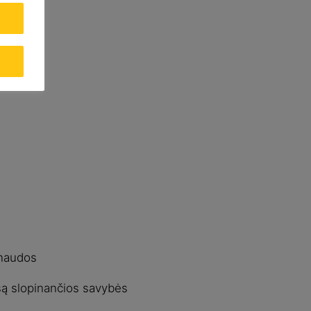
naudos
są slopinančios savybės