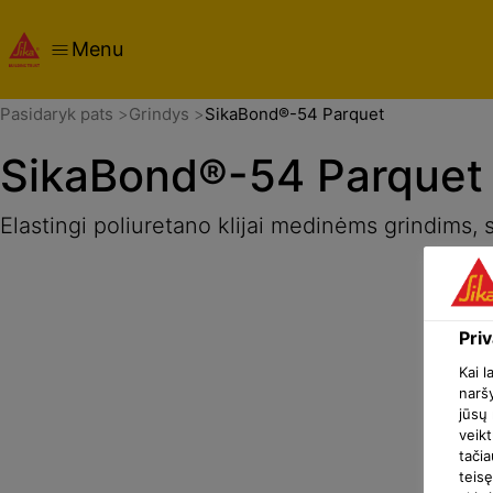
Menu
Apžvalga
Produkto aprašymas
Taikymas
Dokumentai
Pasidaryk pats
Grindys
SikaBond®-54 Parquet
SikaBond®-54 Parquet
Elastingi poliuretano klijai medinėms grindims, s
Pri
Kai l
naršy
jūsų 
veikt
tačia
teisę